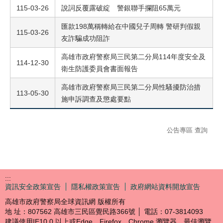
115-03-26
說詞反覆露破綻 警銀聯手攔阻65萬元
匯款198萬稱轉給在中國兒子周轉 警研判假親
115-03-26
友詐騙成功阻詐
高雄市政府警察局三民第二分局114年度安全及
114-12-30
衛生防護委員會書面報告
高雄市政府警察局三民第二分局性騷擾防治措
113-05-30
施申訴調查及懲處要點
公告專區 查詢
:::
資訊安全政策宣告
隱私權政策宣告
政府網站資料開放宣告
高雄市政府警察局全球資訊網 版權所有
地 址：807562 高雄市三民區覺民路366號 │ 電話：07-3814093
建議使用IE10.0 以上或Edge、Firefox、Chrome 瀏覽器，最佳瀏覽