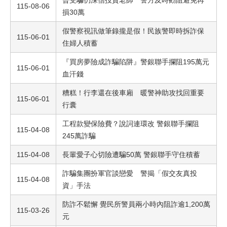
曾受騙仍深信投資老師 警方及時勸阻避免再
115-08-06
損30萬
假警察視訊做筆錄攏是假！民族警即時拆詐保
115-06-01
住婦人積蓄
『買房夢險成詐騙陷阱』警銀聯手攔阻195萬元
115-06-01
血汗錢
糟糕！行李還在後車廂 暖警神助攻找回重要
115-06-01
行囊
工程款變保險費？說詞連環改 警銀聯手攔阻
115-04-08
245萬詐騙
115-04-08
長輩愛子心切險遭騙50萬 警銀聯手守住積蓄
詐騙集團扮軍官談戀愛 警揭「假交友真投
115-04-08
資」手法
防詐不鬆懈 覺民所警員兩小時內阻詐逾1,200萬
115-03-26
元