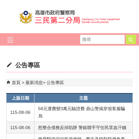
跳到主要內容區塊
搜
尋
公告專區
首頁
最新消息
公告專區
上版日期
主題
58元運費變3萬元驗證費 鼎山警揭穿假客服騙
115-08-06
局
115-08-06
想整合債務反掉陷阱 警銀聯手守住民眾血汗錢