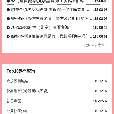
58元運費變3萬元驗證費 鼎山警揭穿假客....
115-08-06
想整合債務反掉陷阱 警銀聯手守住民眾血汗....
115-08-06
曾受騙仍深信投資老師 警方及時勸阻避免再....
115-08-06
2026城鎮韌性（防空）演習宣導
115-06-16
假警察視訊做筆錄攏是假！民族警即時拆詐保....
115-06-01
更多 公告專區
Top10熱門查詢
違規照相地點
110-12-07
警察刑事紀錄證明(良民證)
110-12-07
首長專區
110-12-07
分局轄區分布
110-12-07