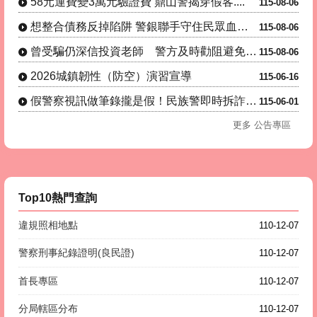
58元運費變3萬元驗證費 鼎山警揭穿假客....
115-08-06
想整合債務反掉陷阱 警銀聯手守住民眾血汗....
115-08-06
曾受騙仍深信投資老師 警方及時勸阻避免再....
115-08-06
2026城鎮韌性（防空）演習宣導
115-06-16
假警察視訊做筆錄攏是假！民族警即時拆詐保....
115-06-01
更多 公告專區
Top10熱門查詢
違規照相地點
110-12-07
警察刑事紀錄證明(良民證)
110-12-07
首長專區
110-12-07
分局轄區分布
110-12-07